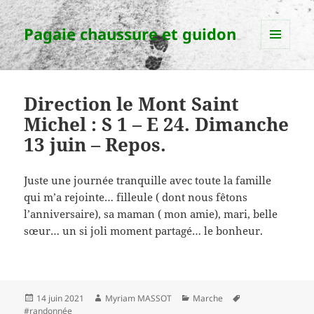
Pagaie chaussure et guidon
MENU
ET
WIDGETS
Direction le Mont Saint
Michel : S 1 – E 24. Dimanche
13 juin – Repos.
Juste une journée tranquille avec toute la famille
qui m’a rejointe… filleule ( dont nous fêtons
l’anniversaire), sa maman ( mon amie), mari, belle
sœur… un si joli moment partagé… le bonheur.
Publié
Auteur
Catégories
Mots-
14 juin 2021
Myriam MASSOT
Marche
le
clés
#randonnée